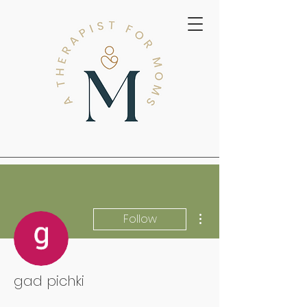
More actions
Follow
gad pichki